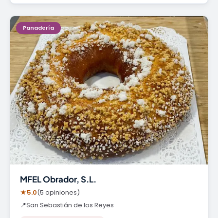
Panadería
MFEL Obrador, S.L.
★
5.0
(5 opiniones)
📍
San Sebastián de los Reyes