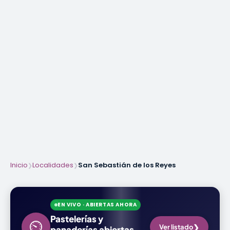
Inicio
Localidades
San Sebastián de los Reyes
❯
❯
EN VIVO · ABIERTAS AHORA
Pastelerías y
⏲
❯
Ver listado
panaderías abiertas