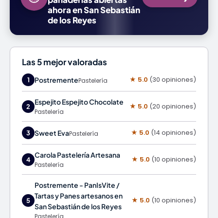
ahora en San Sebastián
de los Reyes
Las 5 mejor valoradas
★ 5.0
(30 opiniones)
Postremente
1
Pastelería
Espejito Espejito Chocolate
★ 5.0
(20 opiniones)
2
Pastelería
★ 5.0
(14 opiniones)
Sweet Eva
3
Pastelería
Carola Pastelería Artesana
★ 5.0
(10 opiniones)
4
Pastelería
Postremente - PanIsVite /
Tartas y Panes artesanos en
★ 5.0
(10 opiniones)
5
San Sebastián de los Reyes
Pastelería