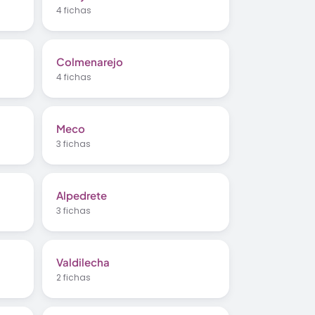
4 fichas
Colmenarejo
4 fichas
Meco
3 fichas
Alpedrete
3 fichas
Valdilecha
2 fichas