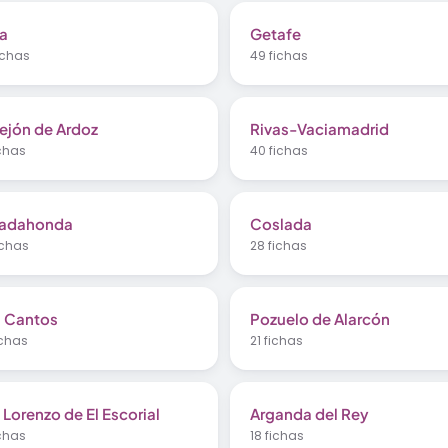
la
Getafe
ichas
49 fichas
rejón de Ardoz
Rivas-Vaciamadrid
ichas
40 fichas
adahonda
Coslada
ichas
28 fichas
s Cantos
Pozuelo de Alarcón
ichas
21 fichas
 Lorenzo de El Escorial
Arganda del Rey
ichas
18 fichas