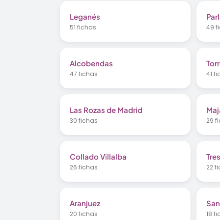
Leganés
Par
51 fichas
49 f
Alcobendas
Tor
47 fichas
41 f
Las Rozas de Madrid
Maj
30 fichas
29 f
Collado Villalba
Tre
26 fichas
22 f
Aranjuez
San
20 fichas
18 f