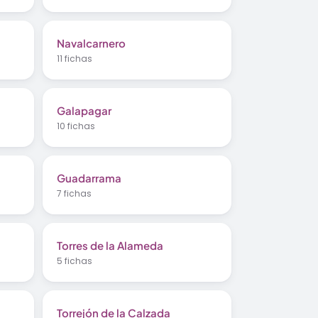
Navalcarnero
11 fichas
Galapagar
10 fichas
Guadarrama
7 fichas
Torres de la Alameda
5 fichas
Torrejón de la Calzada