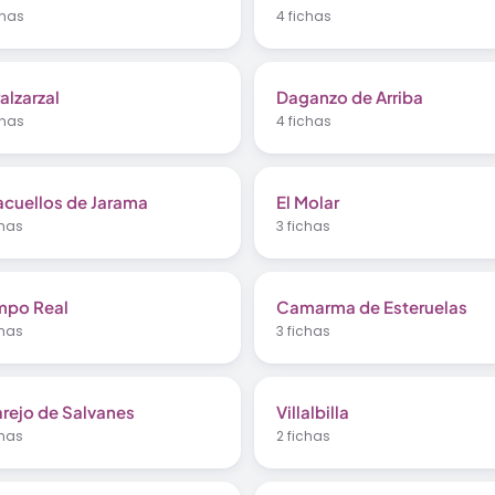
chas
4 fichas
alzarzal
Daganzo de Arriba
chas
4 fichas
acuellos de Jarama
El Molar
chas
3 fichas
po Real
Camarma de Esteruelas
chas
3 fichas
larejo de Salvanes
Villalbilla
chas
2 fichas