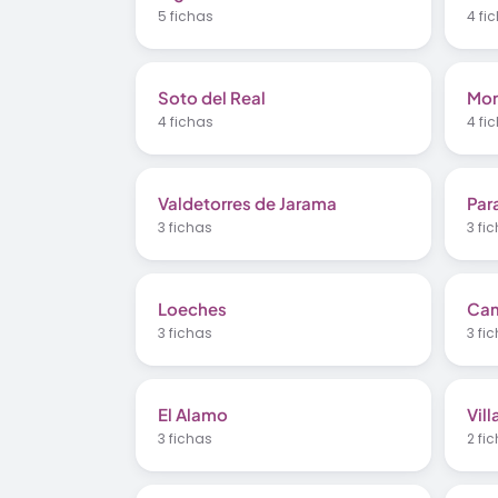
5 fichas
4 fi
Soto del Real
Mor
4 fichas
4 fi
Valdetorres de Jarama
Par
3 fichas
3 fi
Loeches
Cam
3 fichas
3 fi
El Alamo
Vil
3 fichas
2 fi