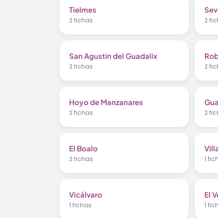
Tielmes
Sev
2 fichas
2 fi
San Agustin del Guadalix
Rob
2 fichas
2 fi
Hoyo de Manzanares
Gua
2 fichas
2 fi
El Boalo
Vil
2 fichas
1 fi
Vicálvaro
El V
1 fichas
1 fi