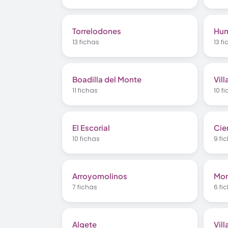
Torrelodones
Hum
13 fichas
13 f
Boadilla del Monte
Vil
11 fichas
10 f
El Escorial
Cie
10 fichas
9 fi
Arroyomolinos
Mor
7 fichas
6 fi
Algete
Vil