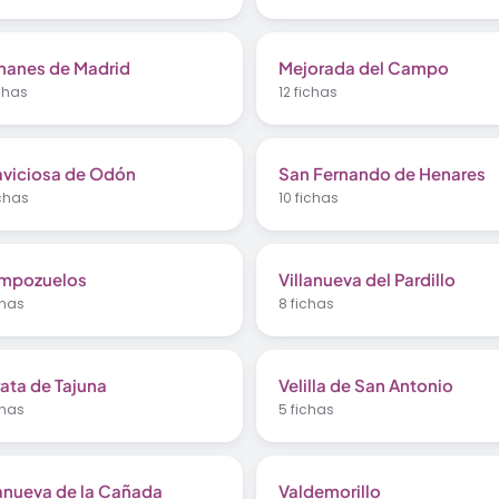
anes de Madrid
Mejorada del Campo
ichas
12 fichas
laviciosa de Odón
San Fernando de Henares
ichas
10 fichas
mpozuelos
Villanueva del Pardillo
chas
8 fichas
ata de Tajuna
Velilla de San Antonio
chas
5 fichas
lanueva de la Cañada
Valdemorillo