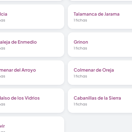
lcia
Talamanca de Jarama
chas
1 fichas
aleja de Enmedio
Grinon
chas
1 fichas
menar del Arroyo
Colmenar de Oreja
chas
1 fichas
also de los Vidrios
Cabanillas de la Sierra
chas
1 fichas
vir