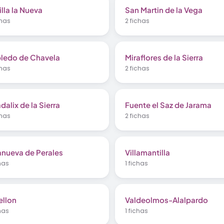
illa la Nueva
San Martin de la Vega
chas
2 fichas
ledo de Chavela
Miraflores de la Sierra
chas
2 fichas
dalix de la Sierra
Fuente el Saz de Jarama
chas
2 fichas
lanueva de Perales
Villamantilla
chas
1 fichas
ellon
Valdeolmos-Alalpardo
chas
1 fichas