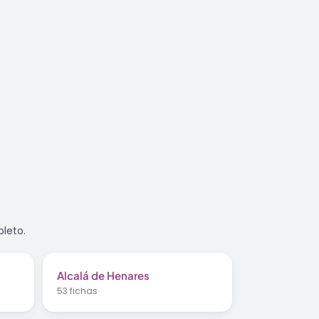
pleto.
Alcalá de Henares
53 fichas