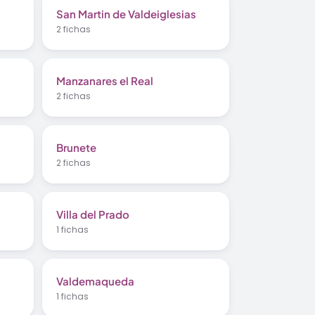
San Martin de Valdeiglesias
2 fichas
Manzanares el Real
2 fichas
Brunete
2 fichas
Villa del Prado
1 fichas
Valdemaqueda
1 fichas