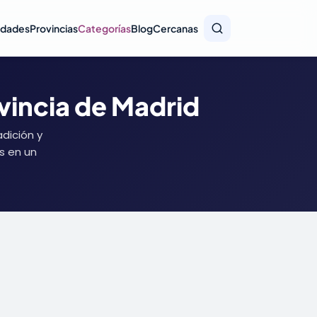
idades
Provincias
Categorías
Blog
Cercanas
ovincia de Madrid
dición y
s en un