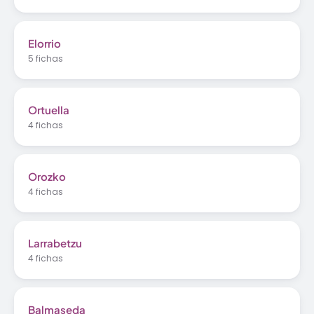
Elorrio
5 fichas
Ortuella
4 fichas
Orozko
4 fichas
Larrabetzu
4 fichas
Balmaseda