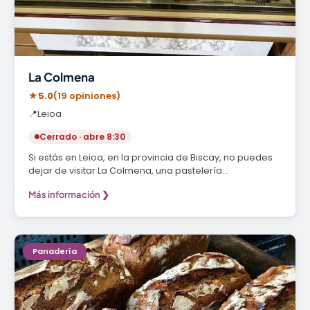
La Colmena
★
5.0
(19 opiniones)
📍
Leioa
Cerrado · abre 8:30
Si estás en Leioa, en la provincia de Biscay, no puedes
dejar de visitar La Colmena, una pastelería…
Más información ❯
Panadería