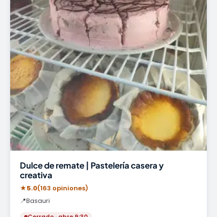
Dulce de remate | Pastelería casera y
creativa
★
5.0
(163 opiniones)
📍
Basauri
Cerrado · abre 9:30