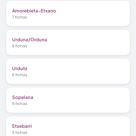
Amorebieta-Etxano
7 fichas
Urduna/Orduna
6 fichas
Urduliz
5 fichas
Sopelana
5 fichas
Etxebarri
5 fichas