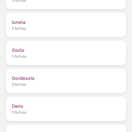
2 fichas
Iurreta
2 fichas
Gorliz
2 fichas
Gordexola
2 fichas
Derio
2 fichas