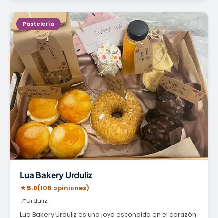
Pastelería
Lua Bakery Urduliz
★
5.0
(106 opiniones)
📍
Urduliz
Lua Bakery Urduliz es una joya escondida en el corazón