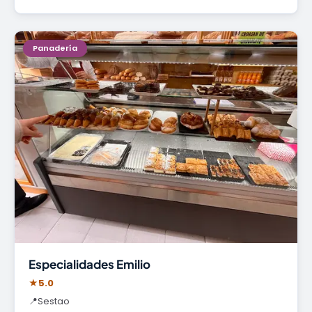
Panadería
Especialidades Emilio
★
5.0
📍
Sestao