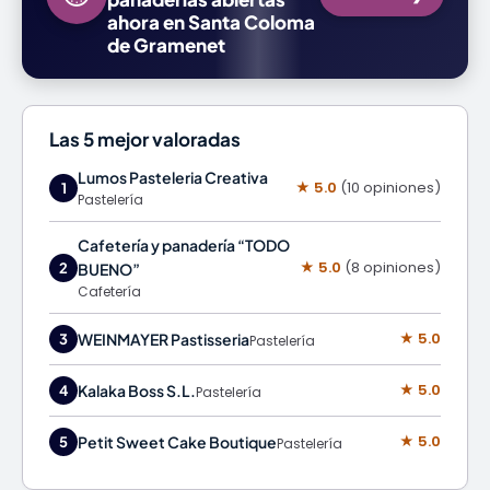
ahora en Santa Coloma
de Gramenet
Las 5 mejor valoradas
Lumos Pasteleria Creativa
★ 5.0
(10 opiniones)
1
Pastelería
Cafetería y panadería “TODO
★ 5.0
(8 opiniones)
2
BUENO”
Cafetería
★ 5.0
WEINMAYER Pastisseria
3
Pastelería
★ 5.0
Kalaka Boss S.L.
4
Pastelería
★ 5.0
Petit Sweet Cake Boutique
5
Pastelería