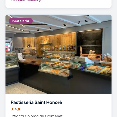
Pastelería
Pastisseria Saint Honoré
★
4.6
📍
Santa Coloma de Gramenet