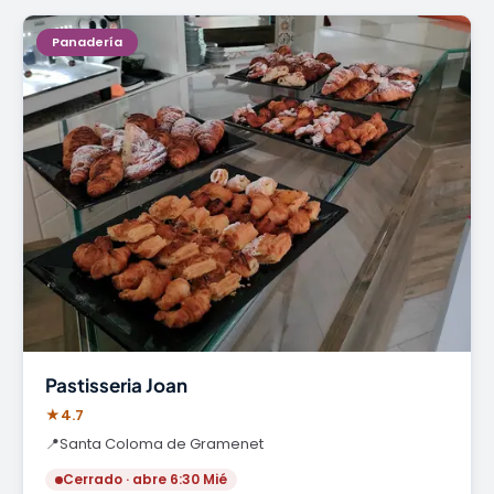
Panadería
Pastisseria Joan
★
4.7
📍
Santa Coloma de Gramenet
Cerrado · abre 6:30 Mié