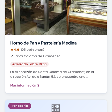
Horno de Pan y Pastelería Medina
★
4.6
(105 opiniones)
📍
Santa Coloma de Gramenet
Cerrado · abre 10:00
En el corazón de Santa Coloma de Gramenet, en la
dirección Av. dels Banús, 52, se encuentra una…
Más información ❯
🏪
Panadería