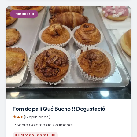
Panadería
Forn de pa ii Qué Bueno !! Degustació
★
4.6
(5 opiniones)
📍
Santa Coloma de Gramenet
Cerrado · abre 8:00