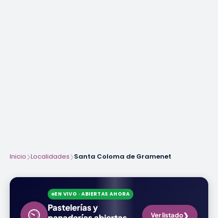
Inicio
Localidades
Santa Coloma de Gramenet
❯
❯
EN VIVO · ABIERTAS AHORA
Pastelerías y
⏲
❯
Ver listado
panaderías abiertas