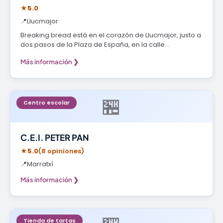
★
5.0
📍
Llucmajor
Breaking bread está en el corazón de Llucmajor, justo a
dos pasos de la Plaza de España, en la calle…
Más información ❯
🏪
Centro escolar
C.E.I. PETER PAN
★
5.0
(8 opiniones)
📍
Marratxí
Más información ❯
Tienda de tartas