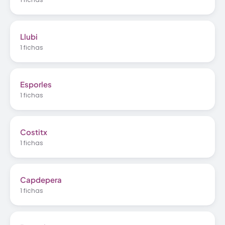
Llubi
1 fichas
Esporles
1 fichas
Costitx
1 fichas
Capdepera
1 fichas