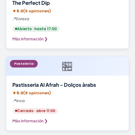
The Perfect Dip
★
5.0
(6 opiniones)
📍
Eivissa
Abierto · hasta 17:00
Más información ❯
🏪
Pastelería
Pastisseria Al Afrah - Dolços àrabs
★
5.0
(8 opiniones)
📍
Inca
Cerrado · abre 11:00
Más información ❯