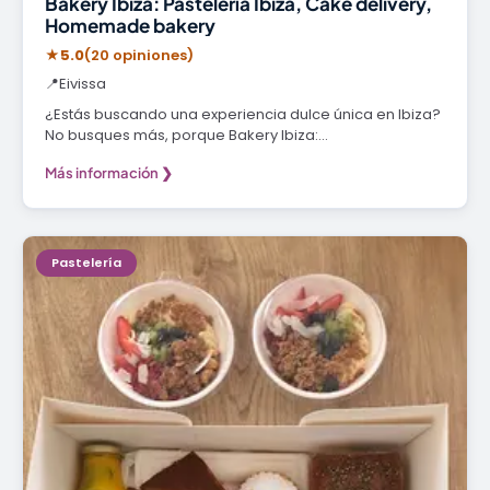
Bakery Ibiza: Pastelería Ibiza, Cake delivery,
Homemade bakery
★
5.0
(20 opiniones)
📍
Eivissa
¿Estás buscando una experiencia dulce única en Ibiza?
No busques más, porque Bakery Ibiza:…
Más información ❯
Pastelería