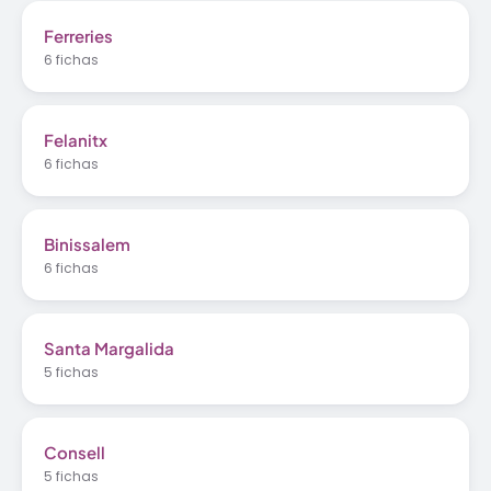
Ferreries
6 fichas
Felanitx
6 fichas
Binissalem
6 fichas
Santa Margalida
5 fichas
Consell
5 fichas