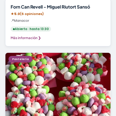
Panadería
Forn Can Revell - Miguel Riutort Sansó
★
5.0
(6 opiniones)
📍
Manacor
Abierto · hasta 13:30
Más información ❯
Pastelería