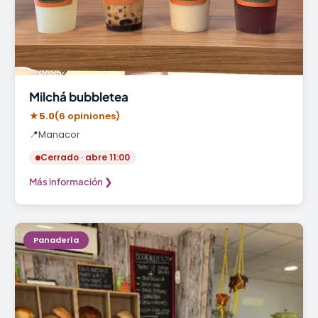
Milchá bubbletea
★
5.0
(6 opiniones)
📍
Manacor
Cerrado · abre 11:00
Más información ❯
Panadería