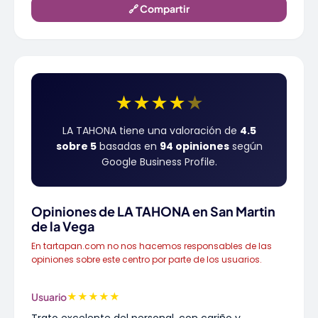
🔗 Compartir
★
★
★
★
★
LA TAHONA tiene una valoración de
4.5
sobre 5
basadas en
94 opiniones
según
Google Business Profile.
Opiniones de LA TAHONA en San Martin
de la Vega
En tartapan.com no nos hacemos responsables de las
opiniones sobre este centro por parte de los usuarios.
★
★
★
★
★
Usuario