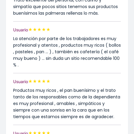
Trato excelente del personal, con cariño y
simpatía que pocos sitios tenemos sus productos
buenísimos las palmeras rellenas lo más.
★
★
★
★
★
Usuario
La atención por parte de los trabajadores es muy
profesional y atentos , productos muy ricos ( bollos
, pasteles , pan ... ) , también es cafetería ( el café
muy bueno ) ... sin duda un sitio recomendable 100
% .
★
★
★
★
★
Usuario
Productos muy ricos , el pan buenísimo y el trato
tanto de los responsables como de la dependienta
es muy profesional , amables , simpáticos y
siempre con una sonrisa en la cara que en los
tiempos que estamos siempre es de agradecer.
★
★
★
★
★
Usuario