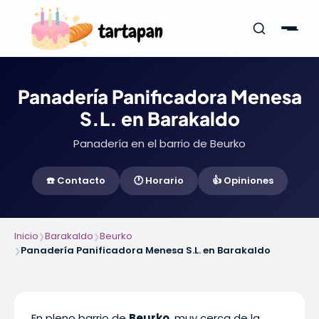
Panadería Panificadora Menesa
S.L. en Barakaldo
Panadería en el barrio de Beurko
☎️ Contacto
🕐 Horario
👍 Opiniones
Inicio
Barakaldo
Beurko
❯
❯
Panadería Panificadora Menesa S.L. en Barakaldo
❯
En pleno barrio de
Beurko
, muy cerca de la