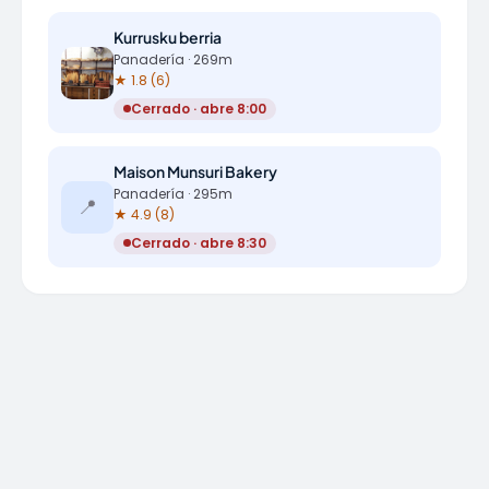
Kurrusku berria
Panadería · 269m
★ 1.8 (6)
Cerrado · abre 8:00
Maison Munsuri Bakery
Panadería · 295m
📍
★ 4.9 (8)
Cerrado · abre 8:30