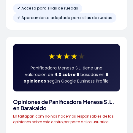
✔ Acceso para sillas de ruedas
✔ Aparcamiento adaptado para sillas de ruedas
★
★
★
★
★
Panificadora Menesa S.L. tiene una
valoración de
4.0 sobre 5
basadas en
8
opiniones
según Google Business Profile.
Opiniones de Panificadora Menesa S.L.
en Barakaldo
En tartapan.com no nos hacemos responsables de las
opiniones sobre este centro por parte de los usuarios.