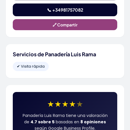
📞 +34981757082
🔗 Compartir
Servicios de Panadería Luis Rama
✔ Visita rápida
★
★
★
★
★
Panadería Luis Rama tiene una valoración
de
4.7 sobre 5
basadas en
8 opiniones
según Google Business Profile.