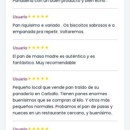
Panadería con un buen producto y bien echo .
★
★
★
★
★
Usuario
Pan riquísimo e variado . Os biscoitos sabrosos e a
empanada pra repetir. Voltaremos.
★
★
★
★
★
Usuario
El pan de masa madre es auténtico y es
fantástico. Muy recomendable
★
★
★
★
★
Usuario
Pequeño local que vende pan traído de su
panadería en Carballo. Tienen panes enormes
buenísimos que se compran al kilo. Y otros más
pequeños normales. Probamos el pan de pasas y
nueces en un restaurante cercano, y buenísimo.
★
★
★
★
★
Usuario