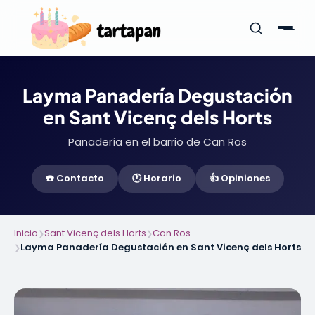
Layma Panadería Degustación
en Sant Vicenç dels Horts
Panadería en el barrio de Can Ros
☎️ Contacto
🕐 Horario
👍 Opiniones
Inicio
Sant Vicenç dels Horts
Can Ros
❯
❯
Layma Panadería Degustación en Sant Vicenç dels Horts
❯