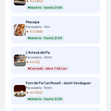
★ 4.2 (402)
Abierto · hasta 21:00
Macxipa
Panadería · 111m
★ 4.0 (168)
Abierto · hasta 21:30
L'Artesà del Pa
Panadería · 140m
★ 4.6 (0)
Cerrado · abre 7:00 Lun
Forn de Pa Can Rosell - Jacint Verdaguer
Panadería · 154m
★ 4.0 (162)
Abierto · hasta 21:00