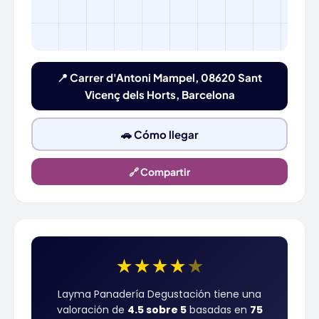
📍 Carrer d'Antoni Mampel, 08620 Sant
Vicenç dels Horts, Barcelona
🚗 Cómo llegar
🔗 Compartir
★
★
★
★
★
Layma Panadería Degustación tiene una
valoración de
4.5 sobre 5
basadas en
75