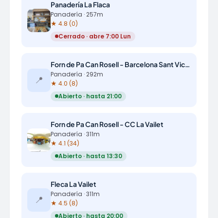
Panadería La Flaca
Panadería · 257m
★ 4.8 (0)
Cerrado · abre 7:00 Lun
Forn de Pa Can Rosell - Barcelona Sant Vicenç
Panadería · 292m
📍
★ 4.0 (8)
Abierto · hasta 21:00
Forn de Pa Can Rosell - CC La Vailet
Panadería · 311m
★ 4.1 (34)
Abierto · hasta 13:30
Fleca La Vailet
Panadería · 311m
📍
★ 4.5 (8)
Abierto · hasta 20:00