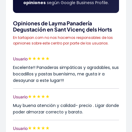
opiniones
según Google Business Profile.
Opiniones de Layma Panadería
Degustación en Sant Vicenç dels Horts
En tartapan.com no nos hacemos responsables de las
opiniones sobre este centro por parte de los usuarios.
★
★
★
★
★
Usuario
Excelente!! Panaderas simpáticas y agradables, sus
bocadillos y pastas buenísimo, me gusta ir a
desayunar a este lugar!!!
★
★
★
★
★
Usuario
Muy buena atención y calidad- precio . Ligar donde
poder almorzar correcto y barato.
★
★
★
★
★
Usuario