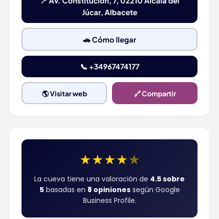
📍 Av. Constitución, 7, 02210 Alcalá del
Júcar, Albacete
🚗 Cómo llegar
📞 +34967474177
🌎 Visitar web
🔗 Compartir
★
★
★
★
★
La cueva tiene una valoración de
4.5 sobre
5
basadas en
8 opiniones
según Google
Business Profile.