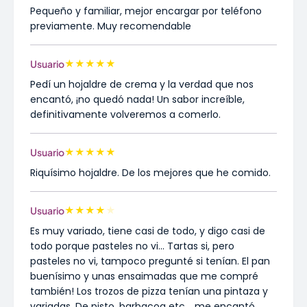
Pequeño y familiar, mejor encargar por teléfono
previamente. Muy recomendable
★
★
★
★
★
Usuario
Pedí un hojaldre de crema y la verdad que nos
encantó, ¡no quedó nada! Un sabor increíble,
definitivamente volveremos a comerlo.
★
★
★
★
★
Usuario
Riquísimo hojaldre. De los mejores que he comido.
★
★
★
★
★
Usuario
Es muy variado, tiene casi de todo, y digo casi de
todo porque pasteles no vi... Tartas si, pero
pasteles no vi, tampoco pregunté si tenían. El pan
buenísimo y unas ensaimadas que me compré
también! Los trozos de pizza tenían una pintaza y
variadas. De pisto, barbacoa etc .. me encantó