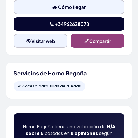
🚗 Cómo llegar
📞 +34962628078
🌎 Visitar web
🔗 Compartir
Servicios de Horno Begoña
✔ Acceso para sillas de ruedas
Horno Begoña tiene una valoración de
N/A
sobre 5
basadas en
8 opiniones
según