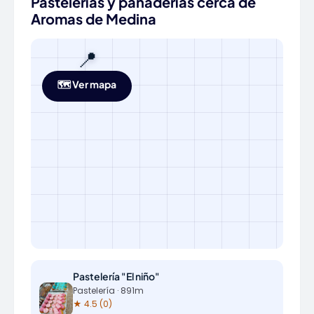
Pastelerías y panaderías cerca de
Aromas de Medina
📍
🗺️ Ver mapa
Pastelería "El niño"
Pastelería · 891m
★ 4.5 (0)