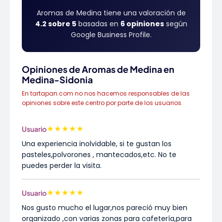
Aromas de Medina tiene una valoración de
4.2 sobre 5
basadas en
6 opiniones
según
Google Business Profile.
Opiniones de Aromas de Medina en
Medina-Sidonia
En tartapan.com no nos hacemos responsables de las
opiniones sobre este centro por parte de los usuarios.
★
★
★
★
★
Usuario
Una experiencia inolvidable, si te gustan los
pasteles,polvorones , mantecados,etc. No te
puedes perder la visita.
★
★
★
★
★
Usuario
Nos gusto mucho el lugar,nos pareció muy bien
organizado ,con varias zonas para cafetería,para