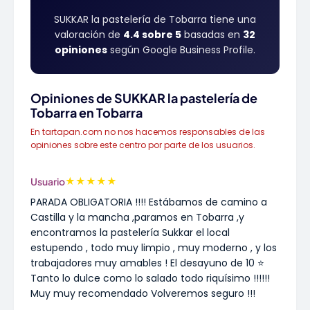
SUKKAR la pastelería de Tobarra tiene una
valoración de
4.4 sobre 5
basadas en
32
opiniones
según Google Business Profile.
Opiniones de SUKKAR la pastelería de
Tobarra en Tobarra
En tartapan.com no nos hacemos responsables de las
opiniones sobre este centro por parte de los usuarios.
★
★
★
★
★
Usuario
PARADA OBLIGATORIA !!!! Estábamos de camino a
Castilla y la mancha ,paramos en Tobarra ,y
encontramos la pastelería Sukkar el local
estupendo , todo muy limpio , muy moderno , y los
trabajadores muy amables ! El desayuno de 10 ⭐️
Tanto lo dulce como lo salado todo riquísimo !!!!!!
Muy muy recomendado Volveremos seguro !!!