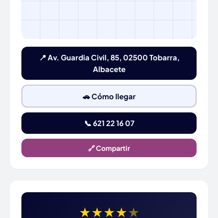
📍 Av. Guardia Civil, 85, 02500 Tobarra,
Albacete
🚗 Cómo llegar
📞 621 22 16 07
🔗 Compartir
★
★
★
★
★