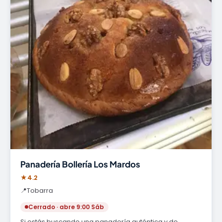
Panadería Bollería Los Mardos
★
4.2
📍
Tobarra
Cerrado · abre 9:00 Sáb
Si estás buscando una panadería auténtica y de