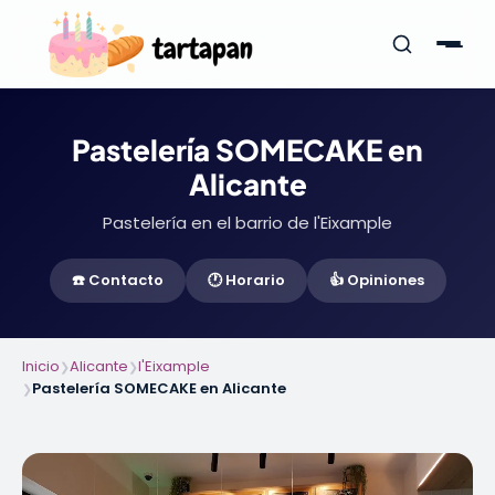
Pastelería SOMECAKE en
Alicante
Pastelería en el barrio de l'Eixample
☎️ Contacto
🕐 Horario
👍 Opiniones
Inicio
Alicante
l'Eixample
❯
❯
Pastelería SOMECAKE en Alicante
❯