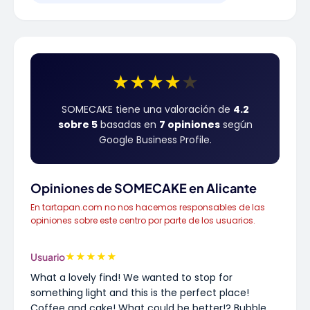
★
★
★
★
★
SOMECAKE tiene una valoración de
4.2
sobre 5
basadas en
7 opiniones
según
Google Business Profile.
Opiniones de SOMECAKE en Alicante
En tartapan.com no nos hacemos responsables de las
opiniones sobre este centro por parte de los usuarios.
★
★
★
★
★
Usuario
What a lovely find! We wanted to stop for
something light and this is the perfect place!
Coffee and cake! What could be better!? Bubble