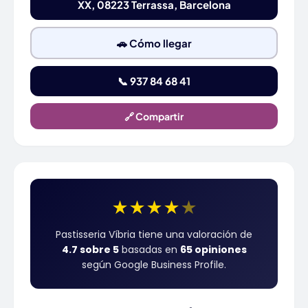
XX, 08223 Terrassa, Barcelona
🚗 Cómo llegar
📞 937 84 68 41
🔗 Compartir
★
★
★
★
★
Pastisseria Víbria tiene una valoración de
4.7 sobre 5
basadas en
65 opiniones
según Google Business Profile.