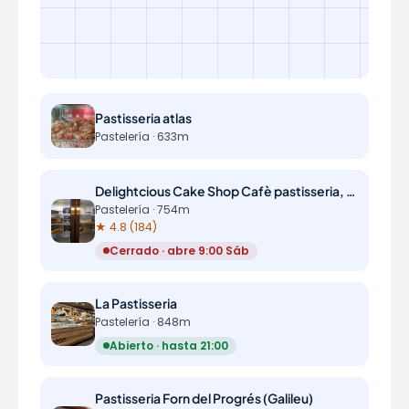
Pastisseria atlas
Pastelería · 633m
Delightcious Cake Shop Cafè pastisseria, pastissos per encàrrec i esmorzars
Pastelería · 754m
★ 4.8 (184)
Cerrado · abre 9:00 Sáb
La Pastisseria
Pastelería · 848m
Abierto · hasta 21:00
Pastisseria Forn del Progrés (Galileu)