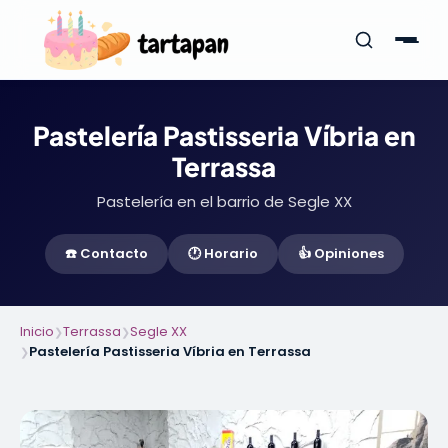
Pastelería Pastisseria Víbria en
Terrassa
Pastelería en el barrio de Segle XX
☎️ Contacto
🕐 Horario
👍 Opiniones
Inicio
Terrassa
Segle XX
❯
❯
Pastelería Pastisseria Víbria en Terrassa
❯