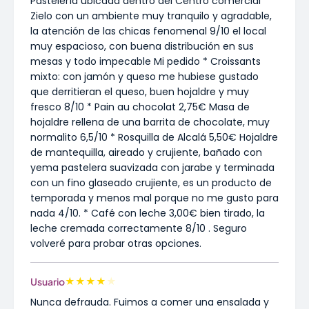
Pastelería ubicada dentro del Centro comercial
Zielo con un ambiente muy tranquilo y agradable,
la atención de las chicas fenomenal 9/10 el local
muy espacioso, con buena distribución en sus
mesas y todo impecable Mi pedido * Croissants
mixto: con jamón y queso me hubiese gustado
que derritieran el queso, buen hojaldre y muy
fresco 8/10 * Pain au chocolat 2,75€ Masa de
hojaldre rellena de una barrita de chocolate, muy
normalito 6,5/10 * Rosquilla de Alcalá 5,50€ Hojaldre
de mantequilla, aireado y crujiente, bañado con
yema pastelera suavizada con jarabe y terminada
con un fino glaseado crujiente, es un producto de
temporada y menos mal porque no me gusto para
nada 4/10. * Café con leche 3,00€ bien tirado, la
leche cremada correctamente 8/10 . Seguro
volveré para probar otras opciones.
★
★
★
★
★
Usuario
Nunca defrauda. Fuimos a comer una ensalada y