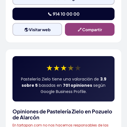
📞 914 10 00 00
🌎 Visitar web
🔗 Compartir
★
★
★
★
★
Pastelería Zielo tiene una valoración de
3.9
sobre 5
basadas en
701 opiniones
según
Google Business Profile.
Opiniones de Pastelería Zielo en Pozuelo
de Alarcón
En tartapan.com no nos hacemos responsables de las