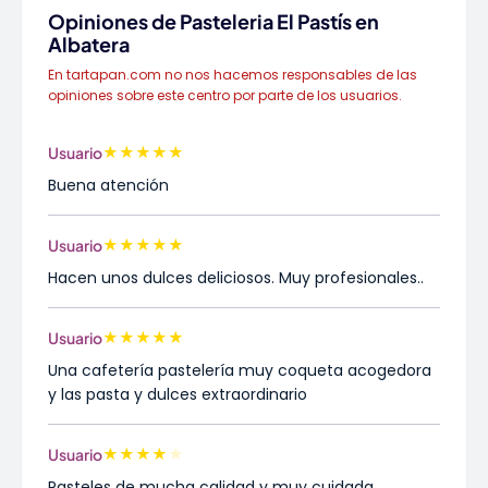
Opiniones de Pasteleria El Pastís en
Albatera
En tartapan.com no nos hacemos responsables de las
opiniones sobre este centro por parte de los usuarios.
★
★
★
★
★
Usuario
Buena atención
★
★
★
★
★
Usuario
Hacen unos dulces deliciosos. Muy profesionales..
★
★
★
★
★
Usuario
Una cafetería pastelería muy coqueta acogedora
y las pasta y dulces extraordinario
★
★
★
★
★
Usuario
Pasteles de mucha calidad y muy cuidada