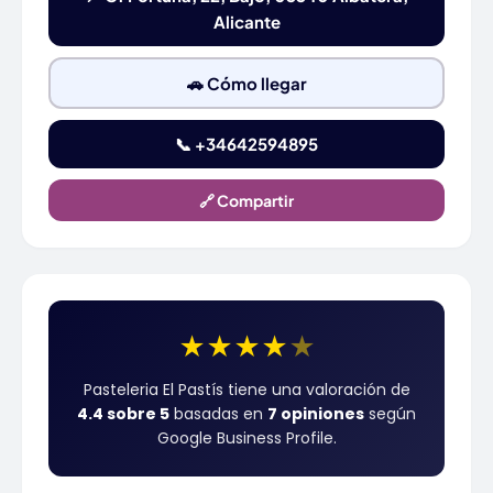
Alicante
🚗 Cómo llegar
📞 +34642594895
🔗 Compartir
★
★
★
★
★
Pasteleria El Pastís tiene una valoración de
4.4 sobre 5
basadas en
7 opiniones
según
Google Business Profile.