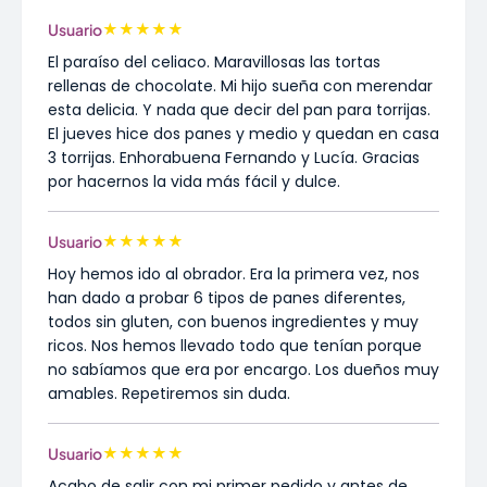
★
★
★
★
★
Usuario
El paraíso del celiaco. Maravillosas las tortas
rellenas de chocolate. Mi hijo sueña con merendar
esta delicia. Y nada que decir del pan para torrijas.
El jueves hice dos panes y medio y quedan en casa
3 torrijas. Enhorabuena Fernando y Lucía. Gracias
por hacernos la vida más fácil y dulce.
★
★
★
★
★
Usuario
Hoy hemos ido al obrador. Era la primera vez, nos
han dado a probar 6 tipos de panes diferentes,
todos sin gluten, con buenos ingredientes y muy
ricos. Nos hemos llevado todo que tenían porque
no sabíamos que era por encargo. Los dueños muy
amables. Repetiremos sin duda.
★
★
★
★
★
Usuario
Acabo de salir con mi primer pedido y antes de