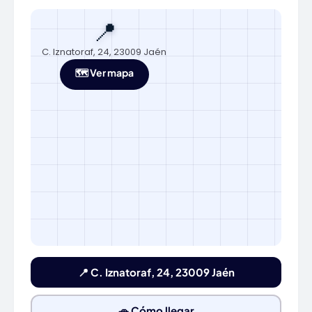
📍
C. Iznatoraf, 24, 23009 Jaén
🗺️ Ver mapa
📍 C. Iznatoraf, 24, 23009 Jaén
🚗 Cómo llegar