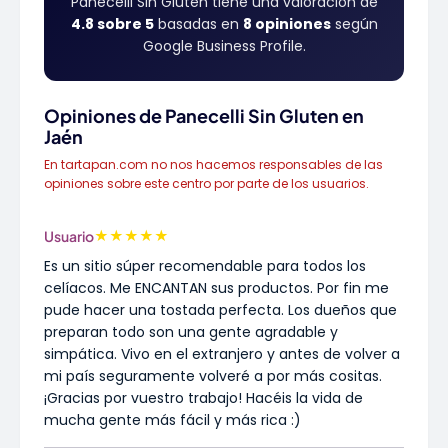
Panecelli Sin Gluten tiene una valoración de
4.8 sobre 5
basadas en
8 opiniones
según
Google Business Profile.
Opiniones de Panecelli Sin Gluten en
Jaén
En tartapan.com no nos hacemos responsables de las
opiniones sobre este centro por parte de los usuarios.
★
★
★
★
★
Usuario
Es un sitio súper recomendable para todos los
celíacos. Me ENCANTAN sus productos. Por fin me
pude hacer una tostada perfecta. Los dueños que
preparan todo son una gente agradable y
simpática. Vivo en el extranjero y antes de volver a
mi país seguramente volveré a por más cositas.
¡Gracias por vuestro trabajo! Hacéis la vida de
mucha gente más fácil y más rica :)