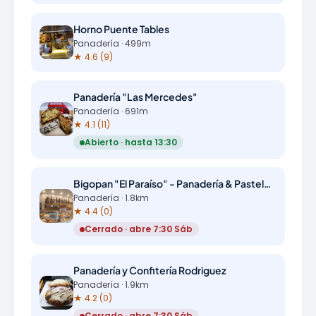
Horno Puente Tables
Panadería · 499m
★ 4.6 (9)
Panadería "Las Mercedes"
Panadería · 691m
★ 4.1 (11)
Abierto · hasta 13:30
Bigopan "El Paraíso" - Panadería & Pastelería
Panadería · 1.8km
★ 4.4 (0)
Cerrado · abre 7:30 Sáb
Panadería y Confitería Rodriguez
Panadería · 1.9km
★ 4.2 (0)
Cerrado · abre 7:30 Sáb