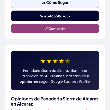
🚗 Cómo llegar
📞 +34655867657
🔗 Compartir
★
★
★
★
★
Panaderia Sierra de Alcaraz tiene una
valoración de
4.9 sobre 5
basadas en
8
opiniones
según Google Business Profile.
Opiniones de Panaderia Sierra de Alcaraz
en Alcaraz