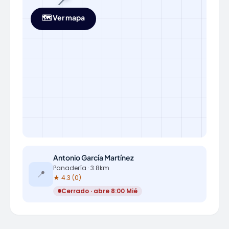
📍
🗺️ Ver mapa
Antonio García Martínez
Panadería · 3.8km
📍
★ 4.3 (0)
Cerrado · abre 8:00 Mié