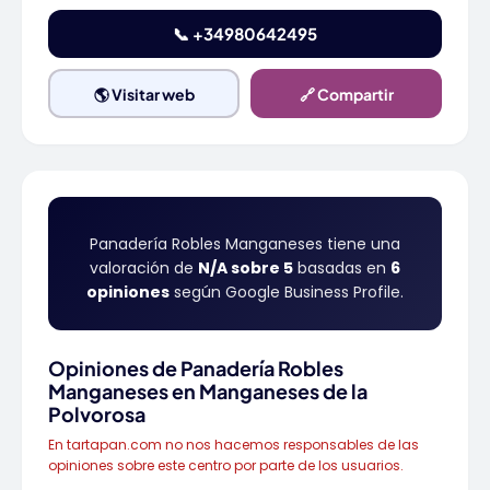
📞 +34980642495
🌎 Visitar web
🔗 Compartir
Panadería Robles Manganeses tiene una
valoración de
N/A sobre 5
basadas en
6
opiniones
según Google Business Profile.
Opiniones de Panadería Robles
Manganeses en Manganeses de la
Polvorosa
En tartapan.com no nos hacemos responsables de las
opiniones sobre este centro por parte de los usuarios.