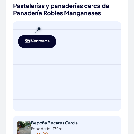
Pastelerías y panaderías cerca de
Panadería Robles Manganeses
📍
🗺️ Ver mapa
Begoña Becares García
Panadería · 179m