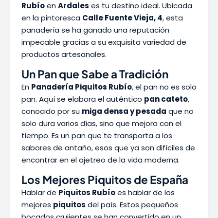
Rubío
en
Ardales
es tu destino ideal. Ubicada
en la pintoresca
Calle Fuente Vieja, 4
, esta
panadería se ha ganado una reputación
impecable gracias a su exquisita variedad de
productos artesanales.
Un Pan que Sabe a Tradición
En
Panadería Piquitos Rubío
, el pan no es solo
pan. Aquí se elabora el auténtico
pan cateto
,
conocido por su
miga densa y pesada
que no
solo dura varios días, sino que mejora con el
tiempo. Es un pan que te transporta a los
sabores de antaño, esos que ya son difíciles de
encontrar en el ajetreo de la vida moderna.
Los Mejores Piquitos de España
Hablar de
Piquitos Rubío
es hablar de los
mejores
piquitos
del país. Estos pequeños
bocados crujientes se han convertido en un