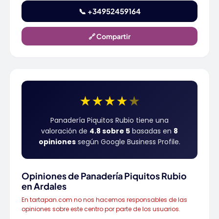
📞 +34952459164
🔗 Compartir
★
★
★
★
★
Panadería Piquitos Rubio tiene una
valoración de
4.8 sobre 5
basadas en
8
opiniones
según Google Business Profile.
Opiniones de Panadería Piquitos Rubio
en Ardales
En tartapan.com no nos hacemos responsables de las
opiniones sobre este centro por parte de los usuarios.