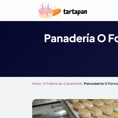
Panadería O F
Inicio
A Pobra do Caraminal
Panadería O Forn
❯
❯