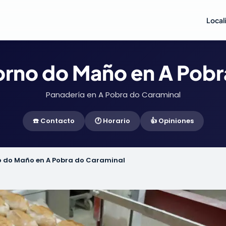
Local
orno do Maño en A Pobr
Panadería en A Pobra do Caraminal
☎️ Contacto
🕐 Horario
👍 Opiniones
o do Maño en A Pobra do Caraminal