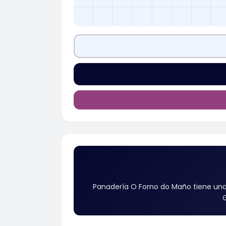
Panadería O Forno do Maño tiene una
G