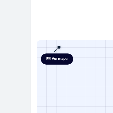
📍
🗺️ Ver mapa