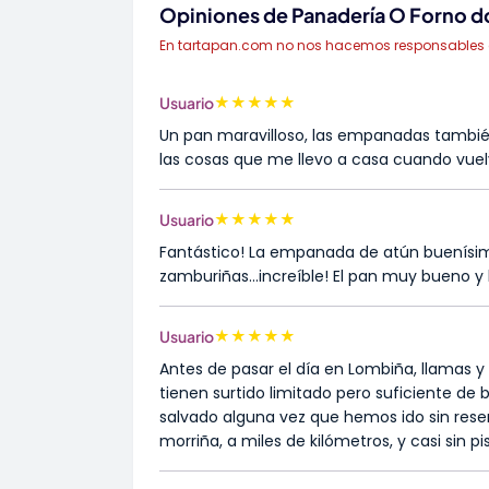
Opiniones de Panadería O Forno d
En tartapan.com no nos hacemos responsables de 
★
★
★
★
★
Usuario
Un pan maravilloso, las empanadas también. 
las cosas que me llevo a casa cuando vuel
★
★
★
★
★
Usuario
Fantástico! La empanada de atún buenísim
zamburiñas...increíble! El pan muy bueno y
★
★
★
★
★
Usuario
Antes de pasar el día en Lombiña, llamas y
tienen surtido limitado pero suficiente de
salvado alguna vez que hemos ido sin rese
morriña, a miles de kilómetros, y casi sin pi