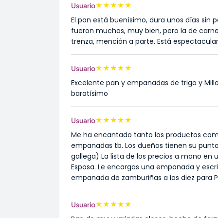
★
★
★
★
★
Usuario
El pan está buenísimo, dura unos días sin
fueron muchas, muy bien, pero la de carne,
trenza, mención a parte. Está espectacula
★
★
★
★
★
Usuario
Excelente pan y empanadas de trigo y Millo
baratísimo
★
★
★
★
★
Usuario
Me ha encantado tanto los productos com
empanadas tb. Los dueños tienen su punto
gallega) La lista de los precios a mano en
Esposa. Le encargas una empanada y escrib
empanada de zamburiñas a las diez para Pe
★
★
★
★
★
Usuario