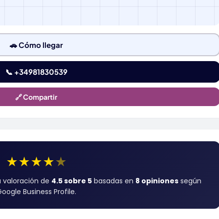
🚗 Cómo llegar
📞 +34981830539
🔗 Compartir
★
★
★
★
★
 valoración de
4.5 sobre 5
basadas en
8 opiniones
según
oogle Business Profile.