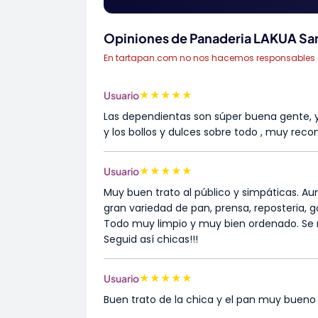
Opiniones de Panaderia LAKUA Sa
En tartapan.com no nos hacemos responsables de 
★
★
★
★
★
Usuario
Las dependientas son súper buena gente, y
y los bollos y dulces sobre todo , muy rec
★
★
★
★
★
Usuario
Muy buen trato al público y simpáticas. 
gran variedad de pan, prensa, reposteria, go
Todo muy limpio y muy bien ordenado. Se n
Seguid así chicas!!!
★
★
★
★
★
Usuario
Buen trato de la chica y el pan muy bueno 