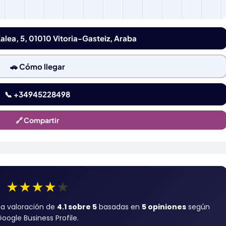
lea, 5, 01010 Vitoria-Gasteiz, Araba
🚗 Cómo llegar
📞 +34945228498
🔗 Compartir
★
★
★
★
★
a valoración de
4.1 sobre 5
basadas en
5 opiniones
según
oogle Business Profile.