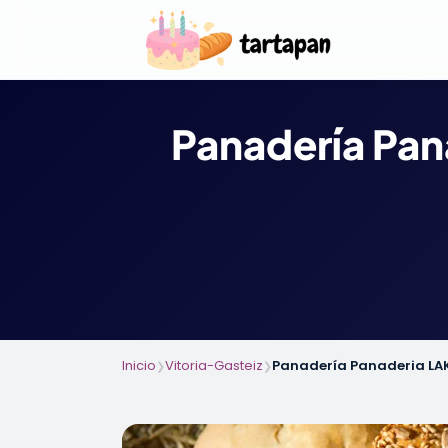
Panadería Pan
Inicio
Vitoria-Gasteiz
Panadería Panaderia LA
❯
❯