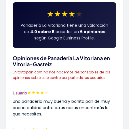
★
★
★
★
★
Panadería La Vitoriana tiene una valoración
de
4.0 sobre 5
basadas en
6 opiniones
según Google Business Profile.
Opiniones de Panadería La Vitoriana en
Vitoria-Gasteiz
En tartapan.com no nos hacemos responsables de las
opiniones sobre este centro por parte de los usuarios.
★
★
★
★
★
Usuario
Una panadería muy buena y bonita pan de muy
buena calidad entre otras cosas encontrarás lo
que necesites.