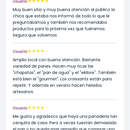
★
★
★
★
★
Usuario
Muy buen sitio y muy buena atención al publico la
chica que estaba nos informó de todo lo que le
preguntábamos y también nos recomendaba
productos para la próxima vez que fuéramos.
Seguro que volvemos
★
★
★
★
★
Usuario
Amplio local con buena atención. Bastante
variedad de panes. Hacen muy ricas las
"chapatas", el "pan de agua" y el "ekilore". También
está bien el "gourmet". Los croissants están para
repetir. Y además en verano hacen helados
artesanos.
★
★
★
★
★
Usuario
Me gusta y agradezco que haya una panaderia tan
cerquita de casa. Pero a veces tuestan demasiado
el pan y no queda mas remedio que comprar una