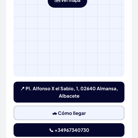
🗺️ Ver mapa
📍 Pl. Alfonso X el Sabio, 1, 02640 Almansa,
Albacete
🚗 Cómo llegar
📞 +34967340730