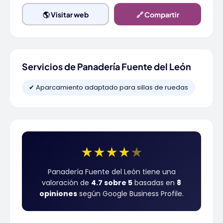
🌎 Visitar web
🔗 Compartir
Servicios de Panadería Fuente del León
✔ Aparcamiento adaptado para sillas de ruedas
★
★
★
★
★
Panadería Fuente del León tiene una
valoración de
4.7 sobre 5
basadas en
8
opiniones
según Google Business Profile.