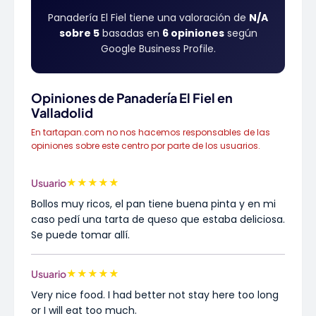
Panadería El Fiel tiene una valoración de
N/A
sobre 5
basadas en
6 opiniones
según
Google Business Profile.
Opiniones de Panadería El Fiel en
Valladolid
En tartapan.com no nos hacemos responsables de las
opiniones sobre este centro por parte de los usuarios.
★
★
★
★
★
Usuario
Bollos muy ricos, el pan tiene buena pinta y en mi
caso pedí una tarta de queso que estaba deliciosa.
Se puede tomar allí.
★
★
★
★
★
Usuario
Very nice food. I had better not stay here too long
or I will eat too much.