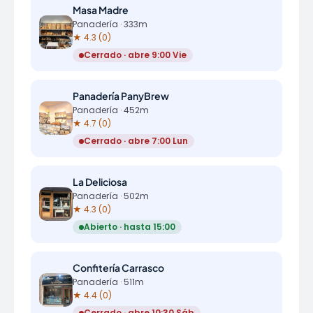
Masa Madre
Panadería · 333m
★ 4.3 (0)
Cerrado · abre 9:00 Vie
Panadería PanyBrew
Panadería · 452m
★ 4.7 (0)
Cerrado · abre 7:00 Lun
La Deliciosa
Panadería · 502m
★ 4.3 (0)
Abierto · hasta 15:00
Confitería Carrasco
Panadería · 511m
★ 4.4 (0)
Cerrado · abre 10:30 Sáb