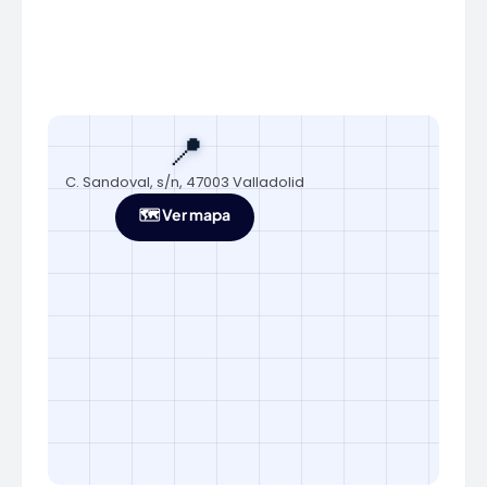
📍
C. Sandoval, s/n, 47003 Valladolid
🗺️ Ver mapa