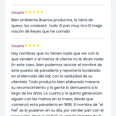
★
★
★
★
★
Usuario
Bien ambiente,.Buenos productos, la tarta de
queso, los croissant...todo. El pan muy rico El mejpr
roscón de Reyes que he comido
★
★
★
★
★
Usuario
Hay nombres que no tienen nada que ver con lo
que venden o al menos al cliente no le dicen nada.
En este caso, bien podemos asociar el nombre de
este puesto de panadería y repostería localizado
en el Mercado del Val; con la asiduidad de su
clientela. Todo producto bien elaborado merece
su reconocimiento y la gente lo demuestra a lo
largo de los años. La cuarta y la quinta generación
siguen con las manos en la masa; desde que
comenzó esta panadería en 1895. El nombre de "el
Fiel" se lo pusieron en su día, por vender pan con el
peso justo. Ya que “el fiel” es una de la parte de la