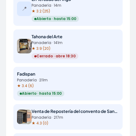
Panadería · 14m
📍
★ 3.2 (25)
Abierto · hasta 15:00
Tahona del Arte
Panadería · 141m
★ 3.9 (20)
Cerrado · abre 18:30
Fadispan
Panadería · 211m
★ 3.4 (6)
Abierto · hasta 15:00
Venta de Repostería del convento de Santa Isabel
Panadería · 217m
★ 4.3 (0)