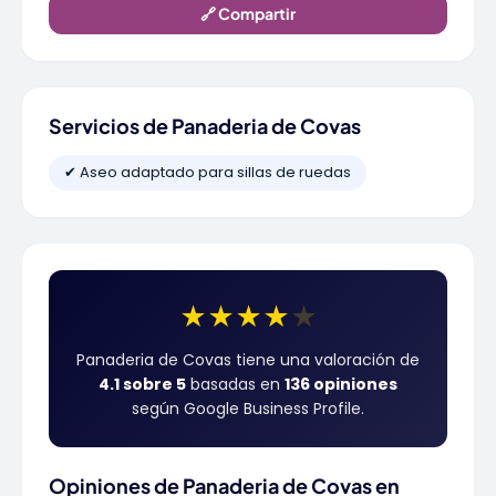
🔗 Compartir
Servicios de Panaderia de Covas
✔ Aseo adaptado para sillas de ruedas
★
★
★
★
★
Panaderia de Covas tiene una valoración de
4.1 sobre 5
basadas en
136 opiniones
según Google Business Profile.
Opiniones de Panaderia de Covas en