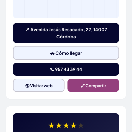
📍 Avenida Jesús Resacado, 22, 14007
Córdoba
🚗 Cómo llegar
📞 957 43 39 44
🌎 Visitar web
🔗 Compartir
★
★
★
★
★