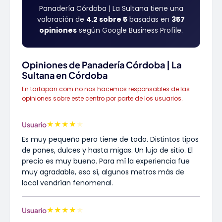
Panadería Córdoba | La Sultana tiene una
valoración de
4.2 sobre 5
basadas en
357
opiniones
según Google Business Profile.
Opiniones de Panadería Córdoba | La
Sultana en Córdoba
En tartapan.com no nos hacemos responsables de las
opiniones sobre este centro por parte de los usuarios.
★
★
★
★
★
Usuario
Es muy pequeño pero tiene de todo. Distintos tipos
de panes, dulces y hasta migas. Un lujo de sitio. El
precio es muy bueno. Para mí la experiencia fue
muy agradable, eso sí, algunos metros más de
local vendrían fenomenal.
★
★
★
★
★
Usuario