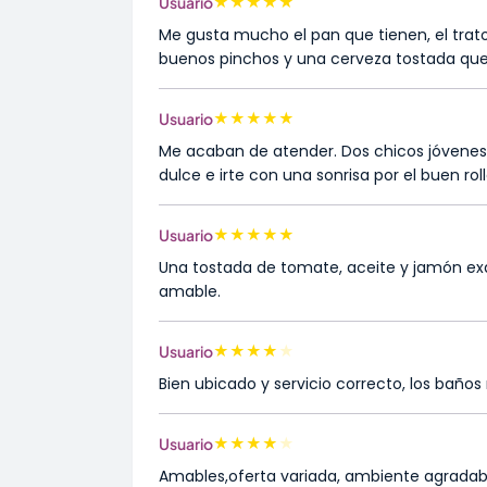
★
★
★
★
★
Usuario
Me gusta mucho el pan que tienen, el trat
buenos pinchos y una cerveza tostada qu
★
★
★
★
★
Usuario
Me acaban de atender. Dos chicos jóvenes.
dulce e irte con una sonrisa por el buen roll
★
★
★
★
★
Usuario
Una tostada de tomate, aceite y jamón exqui
amable.
★
★
★
★
★
Usuario
Bien ubicado y servicio correcto, los baños
★
★
★
★
★
Usuario
Amables,oferta variada, ambiente agradabl