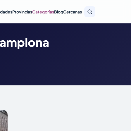
idades
Provincias
Categorías
Blog
Cercanas
 Pamplona