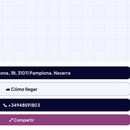
yona, 1B, 31011 Pamplona, Navarra
🚗 Cómo llegar
📞 +34948591803
🔗 Compartir