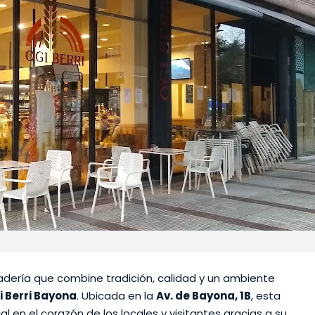
dería que combine tradición, calidad y un ambiente
i Berri Bayona
. Ubicada en la
Av. de Bayona, 1B
, esta
 en el corazón de los locales y visitantes gracias a su