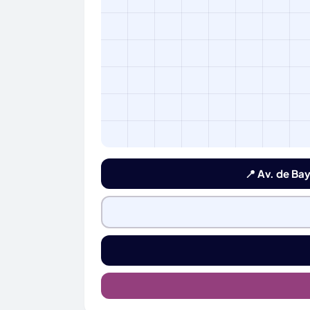
📍 Av. de Ba