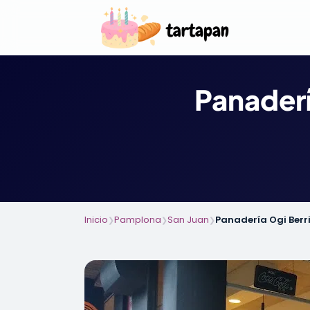
Panaderí
Inicio
Pamplona
San Juan
Panadería Ogi Ber
❯
❯
❯