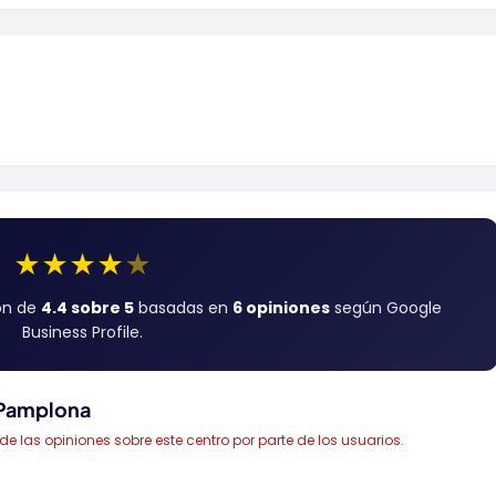
★
★
★
★
★
ión de
4.4 sobre 5
basadas en
6 opiniones
según Google
Business Profile.
 Pamplona
las opiniones sobre este centro por parte de los usuarios.