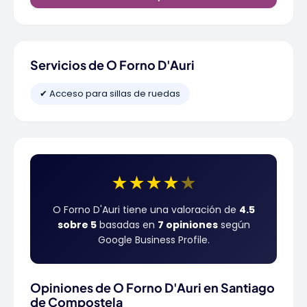
Servicios de O Forno D'Auri
✔ Acceso para sillas de ruedas
★
★
★
★
★
O Forno D'Auri tiene una valoración de
4.5
sobre 5
basadas en
7 opiniones
según
Google Business Profile.
Opiniones de O Forno D'Auri en Santiago
de Compostela