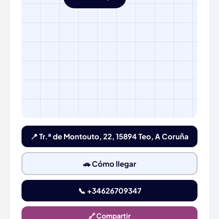
📍 Tr.ª de Montouto, 22, 15894 Teo, A Coruña
🚗 Cómo llegar
📞 +34626709347
🔗 Compartir