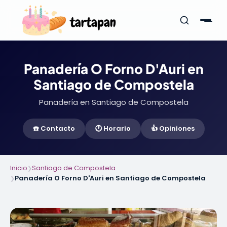
Panadería O Forno D'Auri en
Santiago de Compostela
Panadería en Santiago de Compostela
☎️ Contacto
🕐 Horario
👍 Opiniones
Inicio
Santiago de Compostela
❯
Panadería O Forno D'Auri en Santiago de Compostela
❯