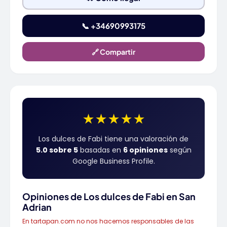
📞 +34690993175
🔗 Compartir
★
★
★
★
★
Los dulces de Fabi tiene una valoración de
5.0 sobre 5
basadas en
6 opiniones
según
Google Business Profile.
Opiniones de Los dulces de Fabi en San
Adrian
En tartapan.com no nos hacemos responsables de las