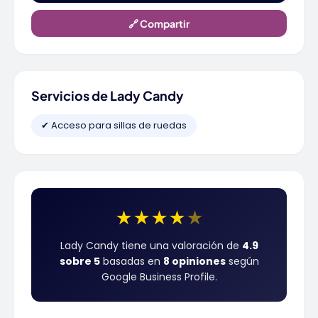
🔗 Compartir
Servicios de Lady Candy
✔ Acceso para sillas de ruedas
★
★
★
★
★
Lady Candy tiene una valoración de
4.9
sobre 5
basadas en
8 opiniones
según
Google Business Profile.