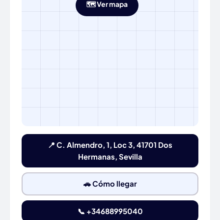
🗺️ Ver mapa
📍 C. Almendro, 1, Loc 3, 41701 Dos
Hermanas, Sevilla
🚗 Cómo llegar
📞 +34688995040