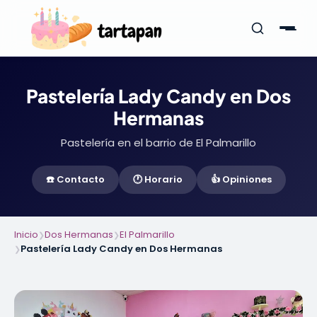
Pastelería Lady Candy en Dos
Hermanas
Pastelería en el barrio de El Palmarillo
☎️ Contacto
🕐 Horario
👍 Opiniones
Inicio
Dos Hermanas
El Palmarillo
❯
❯
Pastelería Lady Candy en Dos Hermanas
❯