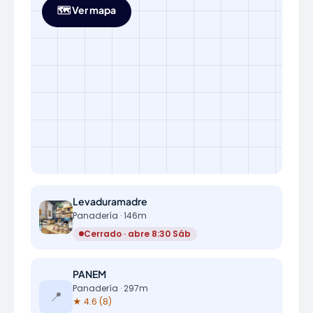
🗺️ Ver mapa
Levaduramadre
Panadería · 146m
Cerrado · abre 8:30 Sáb
PANEM
Panadería · 297m
📍
★ 4.6 (8)