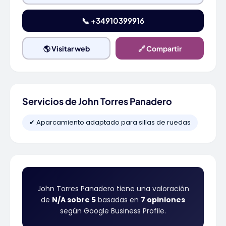
📞 +34910399916
🌎 Visitar web
🔗 Compartir
Servicios de John Torres Panadero
✔ Aparcamiento adaptado para sillas de ruedas
John Torres Panadero tiene una valoración
de
N/A sobre 5
basadas en
7 opiniones
según Google Business Profile.