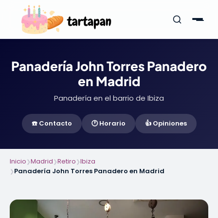
Panadería John Torres Panadero
en Madrid
Panadería en el barrio de Ibiza
☎️ Contacto
🕐 Horario
👍 Opiniones
Inicio
Madrid
Retiro
Ibiza
❯
❯
❯
Panadería John Torres Panadero en Madrid
❯