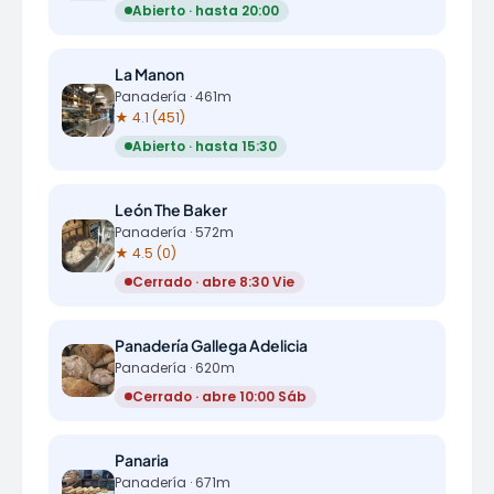
Abierto · hasta 20:00
La Manon
Panadería · 461m
★ 4.1 (451)
Abierto · hasta 15:30
León The Baker
Panadería · 572m
★ 4.5 (0)
Cerrado · abre 8:30 Vie
Panadería Gallega Adelicia
Panadería · 620m
Cerrado · abre 10:00 Sáb
Panaria
Panadería · 671m