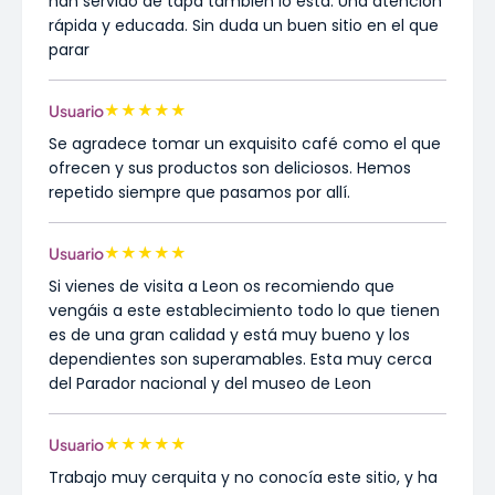
han servido de tapa también lo está. Una atención
rápida y educada. Sin duda un buen sitio en el que
parar
★
★
★
★
★
Usuario
Se agradece tomar un exquisito café como el que
ofrecen y sus productos son deliciosos. Hemos
repetido siempre que pasamos por allí.
★
★
★
★
★
Usuario
Si vienes de visita a Leon os recomiendo que
vengáis a este establecimiento todo lo que tienen
es de una gran calidad y está muy bueno y los
dependientes son superamables. Esta muy cerca
del Parador nacional y del museo de Leon
★
★
★
★
★
Usuario
Trabajo muy cerquita y no conocía este sitio, y ha