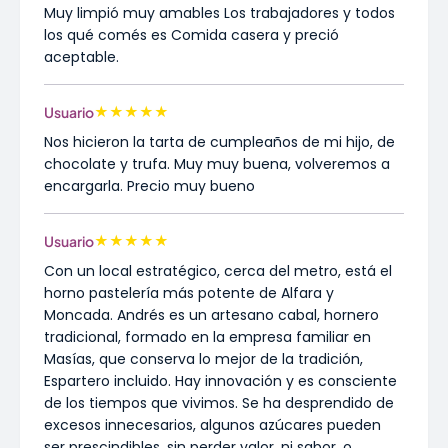
Muy limpió muy amables Los trabajadores y todos
los qué comés es Comida casera y preció
aceptable.
★
★
★
★
★
Usuario
Nos hicieron la tarta de cumpleaños de mi hijo, de
chocolate y trufa. Muy muy buena, volveremos a
encargarla. Precio muy bueno
★
★
★
★
★
Usuario
Con un local estratégico, cerca del metro, está el
horno pastelería más potente de Alfara y
Moncada. Andrés es un artesano cabal, hornero
tradicional, formado en la empresa familiar en
Masías, que conserva lo mejor de la tradición,
Espartero incluido. Hay innovación y es consciente
de los tiempos que vivimos. Se ha desprendido de
excesos innecesarios, algunos azúcares pueden
ser prescindibles, sin perder valor, ni sabor, o