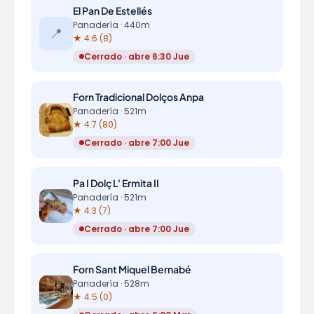
El Pan De Estellés
Panadería · 440m
📍
★ 4.6 (8)
Cerrado · abre 6:30 Jue
Forn Tradicional Dolços Anpa
Panadería · 521m
★ 4.7 (80)
Cerrado · abre 7:00 Jue
Pa I Dolç L' Ermita II
Panadería · 521m
★ 4.3 (7)
Cerrado · abre 7:00 Jue
Forn Sant Miquel Bernabé
Panadería · 528m
★ 4.5 (0)