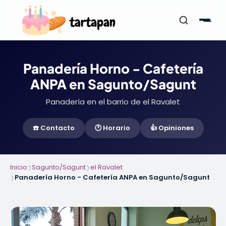
Panadería Horno - Cafetería
ANPA en Sagunto/Sagunt
Panadería en el barrio de el Ravalet
☎️ Contacto
🕐 Horario
👍 Opiniones
Inicio
Sagunto/Sagunt
el Ravalet
❯
❯
Panadería Horno - Cafetería ANPA en Sagunto/Sagunt
❯