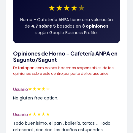
★
★
★
★
★
Horno - Cafetería ANPA tiene una valoración
de
4.7 sobre 5
basadas en
8 opiniones
según Google Business Profile.
Opiniones de Horno - Cafetería ANPA en
Sagunto/Sagunt
En tartapan.com no nos hacemos responsables de las
opiniones sobre este centro por parte de los usuarios.
★
★
★
★
★
Usuario
No gluten free option.
★
★
★
★
★
Usuario
Todo buenísimo, el pan , bollería, tartas ... Todo
artesanal , rico rico Los dueños estupendos