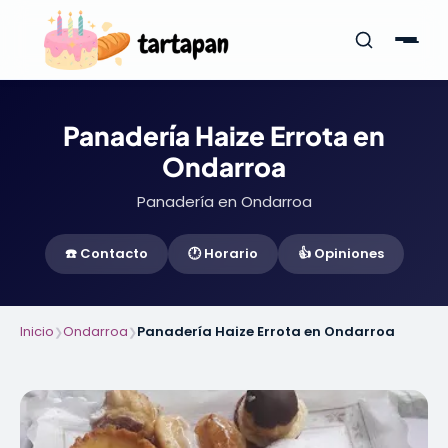
Panadería Haize Errota en
Ondarroa
Panadería en Ondarroa
☎️ Contacto
🕐 Horario
👍 Opiniones
Inicio
Ondarroa
Panadería Haize Errota en Ondarroa
❯
❯