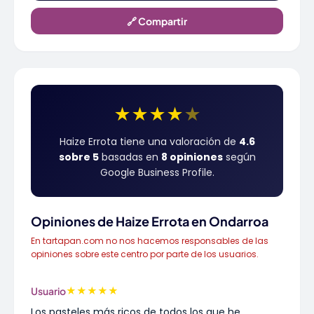
🔗 Compartir
★
★
★
★
★
Haize Errota tiene una valoración de
4.6
sobre 5
basadas en
8 opiniones
según
Google Business Profile.
Opiniones de Haize Errota en Ondarroa
En tartapan.com no nos hacemos responsables de las
opiniones sobre este centro por parte de los usuarios.
★
★
★
★
★
Usuario
Los pasteles más ricos de todos los que he