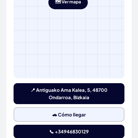
🗺️ Ver mapa
📍 Antiguako Ama Kalea, 5, 48700
Ondarroa, Bizkaia
🚗 Cómo llegar
📞 +34946830129