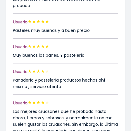
probado
★
★
★
★
★
Usuario
Pasteles muy buenas y a buen precio
★
★
★
★
★
Usuario
Muy buenos los panes. Y pastelería
★
★
★
★
★
Usuario
Panadería y pastelería productos hechos ahí
mismo , servicio atento
★
★
★
★
★
Usuario
Los mejores cruasanes que he probado hasta
ahora, tiernos y sabrosos, y normalmente no me
suelen gustar los cruasanes. Sin embargo, la última
vez que visité la panadería, me dieron uno muy