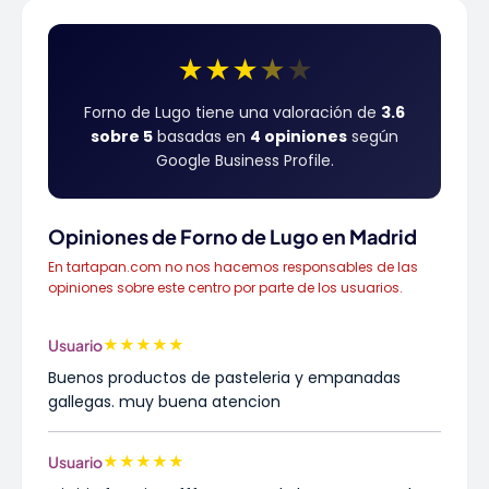
★
★
★
★
★
Forno de Lugo tiene una valoración de
3.6
sobre 5
basadas en
4 opiniones
según
Google Business Profile.
Opiniones de Forno de Lugo en Madrid
En tartapan.com no nos hacemos responsables de las
opiniones sobre este centro por parte de los usuarios.
★
★
★
★
★
Usuario
Buenos productos de pasteleria y empanadas
gallegas. muy buena atencion
★
★
★
★
★
Usuario