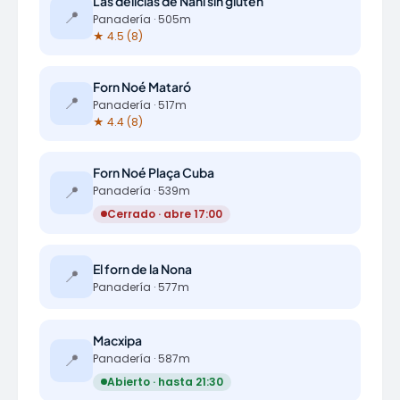
Las delicias de Nani sin gluten
📍
Panadería · 505m
★ 4.5 (8)
Forn Noé Mataró
📍
Panadería · 517m
★ 4.4 (8)
Forn Noé Plaça Cuba
📍
Panadería · 539m
Cerrado · abre 17:00
El forn de la Nona
📍
Panadería · 577m
Macxipa
📍
Panadería · 587m
Abierto · hasta 21:30