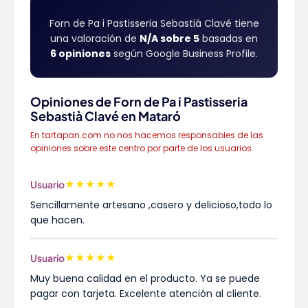
Forn de Pa i Pastisseria Sebastià Clavé tiene
una valoración de
N/A sobre 5
basadas en
6 opiniones
según Google Business Profile.
Opiniones de Forn de Pa i Pastisseria
Sebastià Clavé en Mataró
En tartapan.com no nos hacemos responsables de las
opiniones sobre este centro por parte de los usuarios.
★
★
★
★
★
Usuario
Sencillamente artesano ,casero y delicioso,todo lo
que hacen.
★
★
★
★
★
Usuario
Muy buena calidad en el producto. Ya se puede
pagar con tarjeta. Excelente atención al cliente.