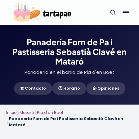
Panadería Forn de Pa i
Pastisseria Sebastià Clavé en
Mataró
Panadería en el barrio de Pla d'en Boet
☎️ Contacto
🕐 Horario
👍 Opiniones
Inicio
Mataró
Pla d'en Boet
❯
❯
Panadería Forn de Pa i Pastisseria Sebastià Clavé en
❯
Mataró