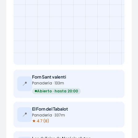
Forn Sant valenti
📍
Panadería · 133m
Abierto · hasta 20:00
El Forn del Tabalot
📍
Panadería · 337m
★ 4.7 (8)