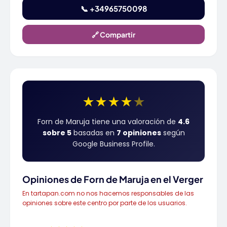
📞 +34965750098
🔗 Compartir
★
★
★
★
★
Forn de Maruja tiene una valoración de
4.6
sobre 5
basadas en
7 opiniones
según
Google Business Profile.
Opiniones de Forn de Maruja en el Verger
En tartapan.com no nos hacemos responsables de las
opiniones sobre este centro por parte de los usuarios.