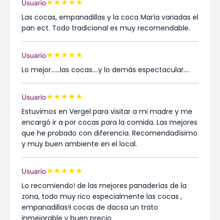
★
★
★
★
★
Usuario
Las cocas, empanadillas y la coca María variadas el
pan ect. Todo tradicional es muy recomendable.
★
★
★
★
★
Usuario
Lo mejor......las cocas....y lo demás espectacular....
★
★
★
★
★
Usuario
Estuvimos en Vergel para visitar a mi madre y me
encargó ir a por cocas para la comida. Las mejores
que he probado con diferencia. Recomendadísimo
y muy buen ambiente en el local.
★
★
★
★
★
Usuario
Lo recomiendo! de las mejores panaderías de la
zona, todo muy rico especialmente las cocas ,
empanadillas!i cocas de dacsa un trato
inmejorable y buen precio