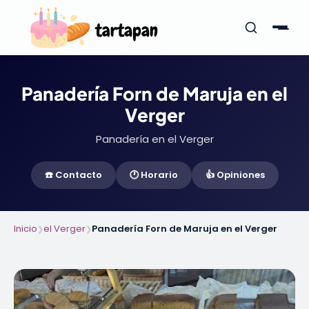
Panadería Forn de Maruja en el
Verger
Panadería en el Verger
☎️ Contacto
🕐 Horario
👍 Opiniones
Inicio
el Verger
Panadería Forn de Maruja en el Verger
❯
❯