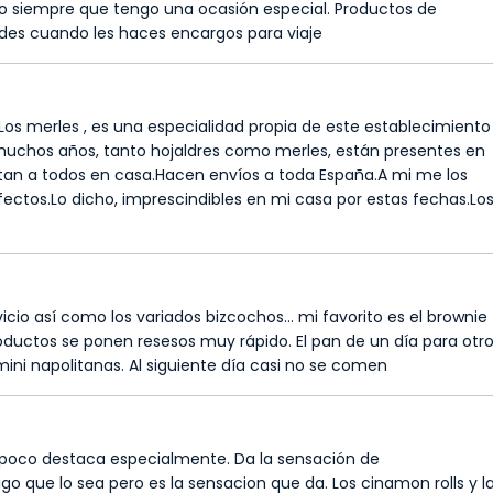
 siempre que tengo una ocasión especial. Productos de
ades cuando les haces encargos para viaje
os merles , es una especialidad propia de este establecimiento
muchos años, tanto hojaldres como merles, están presentes en
tan a todos en casa.Hacen envíos a toda España.A mi me los
fectos.Lo dicho, imprescindibles en mi casa por estas fechas.Lo
cio así como los variados bizcochos... mi favorito es el brownie
roductos se ponen resesos muy rápido. El pan de un día para otr
ni napolitanas. Al siguiente día casi no se comen
poco destaca especialmente. Da la sensación de
go que lo sea pero es la sensacion que da. Los cinamon rolls y l