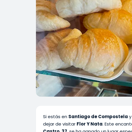
Si estás en
Santiago de Compostela
y
dejar de visitar
Flor Y Nata
. Este encan
Castro, 37
, se ha ganado un lugar espec