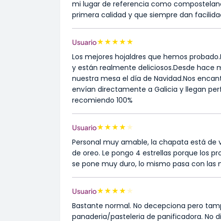
mi lugar de referencia como compostelano
primera calidad y que siempre dan facilid
★
★
★
★
★
Usuario
Los mejores hojaldres que hemos probado.L
y están realmente deliciosos.Desde hace 
nuestra mesa el día de Navidad.Nos encan
envían directamente a Galicia y llegan per
recomiendo 100%
★
★
★
★
★
Usuario
Personal muy amable, la chapata está de vi
de oreo. Le pongo 4 estrellas porque los p
se pone muy duro, lo mismo pasa con las mi
★
★
★
★
★
Usuario
Bastante normal. No decepciona pero tam
panaderia/pasteleria de panificadora. No di