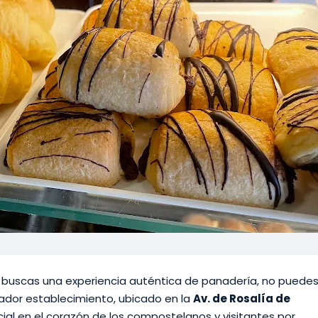
 buscas una experiencia auténtica de panadería, no puede
tador establecimiento, ubicado en la
Av. de Rosalía de
ial en el corazón de los compostelanos y visitantes por