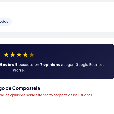
uedas
★
★
★
★
★
.6 sobre 5
basadas en
7 opiniones
según Google Business
Profile.
iago de Compostela
las opiniones sobre este centro por parte de los usuarios.