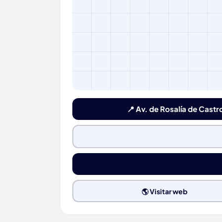
📍 Av. de Rosalía de Cast
🌎 Visitar web