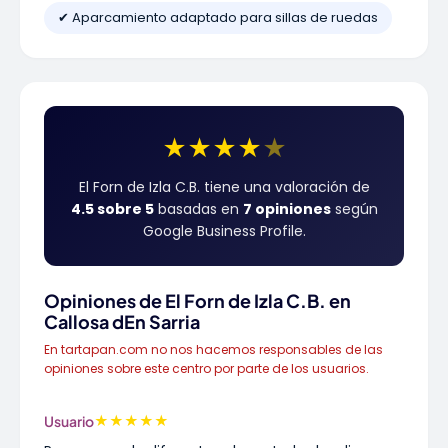
✔ Aparcamiento adaptado para sillas de ruedas
★
★
★
★
★
El Forn de Izla C.B. tiene una valoración de
4.5 sobre 5
basadas en
7 opiniones
según
Google Business Profile.
Opiniones de El Forn de Izla C.B. en
Callosa dEn Sarria
En tartapan.com no nos hacemos responsables de las
opiniones sobre este centro por parte de los usuarios.
★
★
★
★
★
Usuario