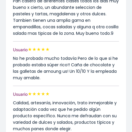
Pan casero de diferentes clases todos los dias muy
bueno x cierto, un abundante seleccion de
pasteles y tartas, magdalenas y otros dulces.
Tambien tienen una amplia gama en
empanadillas, cocas saladas y alguna q otra cosilla
salada mas tipicas de la zona. Muy bueno todo.9
★
★
★
★
★
Usuario
No he probado mucho todavía Pero de lo que si he
probado estaba súper rico!! Caña de chocolate y
las galletas de amoung us! Un 10/10 Y la empleada
muy amable.
★
★
★
★
★
Usuario
Calidad, artesanía, innovación, trato inmejorable y
adaptación cada vez que he pedido algún
producto específico. Nunca me defraudan con su
variedad de dulces y salados, productos típicos y
muchos panes donde elegir.