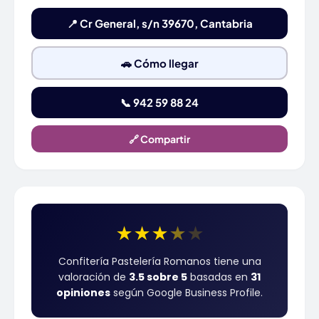
📍 Cr General, s/n 39670, Cantabria
🚗 Cómo llegar
📞 942 59 88 24
🔗 Compartir
★
★
★
★
★
Confitería Pastelería Romanos tiene una
valoración de
3.5 sobre 5
basadas en
31
opiniones
según Google Business Profile.