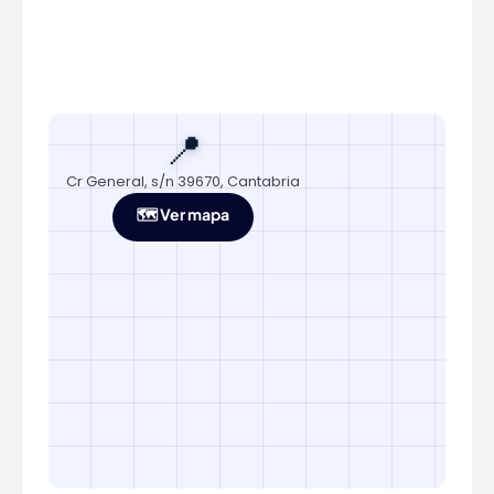
📍
Cr General, s/n 39670, Cantabria
🗺️ Ver mapa