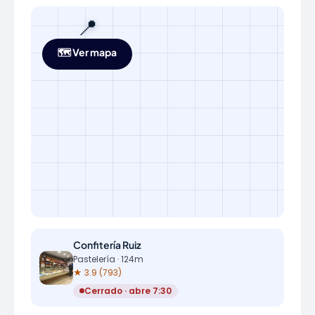
📍
🗺️ Ver mapa
Confitería Ruiz
Pastelería · 124m
★ 3.9 (793)
Cerrado · abre 7:30