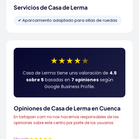
Servicios de Casa de Lerma
✔ Aparcamiento adaptado para sillas de ruedas
★
★
★
★
★
Casa de Lerma tiene una valoración de
4.5
sobre 5
basadas en
7 opiniones
según
Google Business Profile.
Opiniones de Casa de Lerma en Cuenca
En tartapan.com no nos hacemos responsables de las
opiniones sobre este centro por parte de los usuarios.