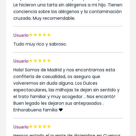
Le hicieron una tarta sin alérgenos a mi hijo. Tienen
conciencia sobre los alérgenos y la contaminación
cruzada. Muy recomendable.
★
★
★
★
★
Usuario
Tudo muy rico y sabroso.
★
★
★
★
★
Usuario
Hola! Somos de Madrid y nos encontramos esta
confitería de casualidad, os aseguro que
volveremos sin duda alguna. Los Dulces
espectaculares, las milhojas te dejan sin sentido y
el trato familiar y muy acogedor .. Nos encantó!
Buen legado les dejaron sus antepasados .
Enhorabuena familia ♥️
★
★
★
★
★
Usuario
Hemos estado el puente de diciembre en Cuenca