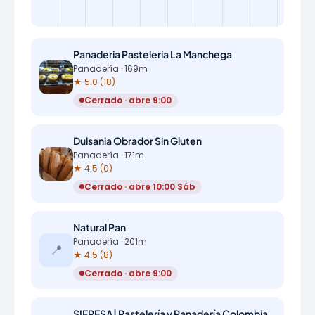
Panaderia Pasteleria La Manchega
Panadería · 169m
★ 5.0 (18)
Cerrado · abre 9:00
Dulsania Obrador Sin Gluten
Panadería · 171m
★ 4.5 (0)
Cerrado · abre 10:00 Sáb
Natural Pan
Panadería · 201m
📍
★ 4.5 (8)
Cerrado · abre 9:00
SIFRESA| Pastelería y Panadería Colombiana en Parla