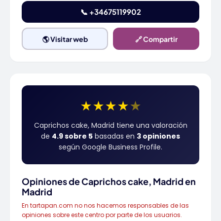
📞 +34675119902
🌎 Visitar web
🔗 Compartir
★
★
★
★
★
Caprichos cake, Madrid tiene una valoración
de
4.9 sobre 5
basadas en
3 opiniones
según Google Business Profile.
Opiniones de Caprichos cake, Madrid en
Madrid
En tartapan.com no nos hacemos responsables de las
opiniones sobre este centro por parte de los usuarios.