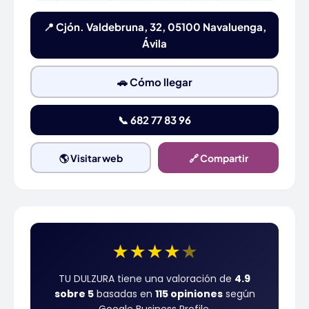
📍 Cjón. Valdebruna, 32, 05100 Navaluenga,
Ávila
🚗 Cómo llegar
📞 682 77 83 96
🌎 Visitar web
🔗 Compartir
★
★
★
★
★
TU DULZURA tiene una valoración de
4.9
sobre 5
basadas en
115 opiniones
según