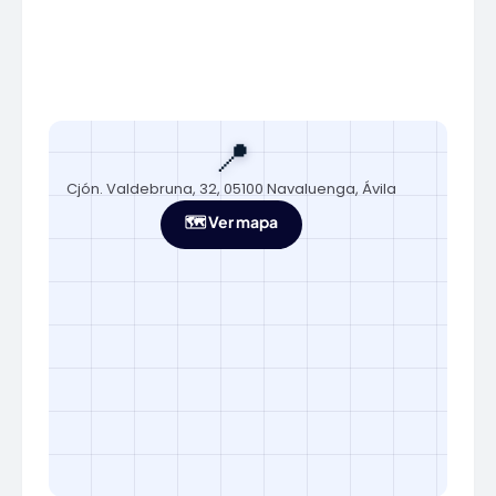
📍
Cjón. Valdebruna, 32, 05100 Navaluenga, Ávila
🗺️ Ver mapa