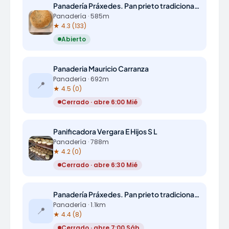
Panadería Práxedes. Pan prieto tradicional de La Algaba
Panadería · 585m
★ 4.3 (133)
Abierto
Panaderia Mauricio Carranza
Panadería · 692m
📍
★ 4.5 (0)
Cerrado · abre 6:00 Mié
Panificadora Vergara E Hijos S L
Panadería · 788m
★ 4.2 (0)
Cerrado · abre 6:30 Mié
Panadería Práxedes. Pan prieto tradicional de La Algaba
Panadería · 1.1km
📍
★ 4.4 (8)
Cerrado · abre 7:00 Sáb