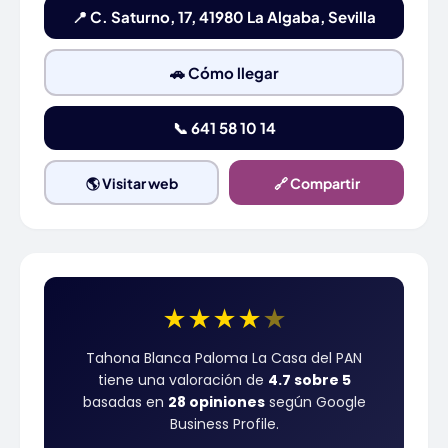
📍 C. Saturno, 17, 41980 La Algaba, Sevilla
🚗 Cómo llegar
📞 641 58 10 14
🌎 Visitar web
🔗 Compartir
★
★
★
★
★
Tahona Blanca Paloma La Casa del PAN
tiene una valoración de
4.7 sobre 5
basadas en
28 opiniones
según Google
Business Profile.