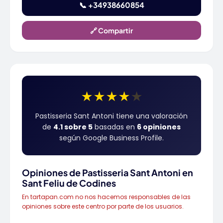
📞 +34938660854
🔗 Compartir
★
★
★
★
★
Pastisseria Sant Antoni tiene una valoración
de
4.1 sobre 5
basadas en
6 opiniones
según Google Business Profile.
Opiniones de Pastisseria Sant Antoni en
Sant Feliu de Codines
En tartapan.com no nos hacemos responsables de las
opiniones sobre este centro por parte de los usuarios.