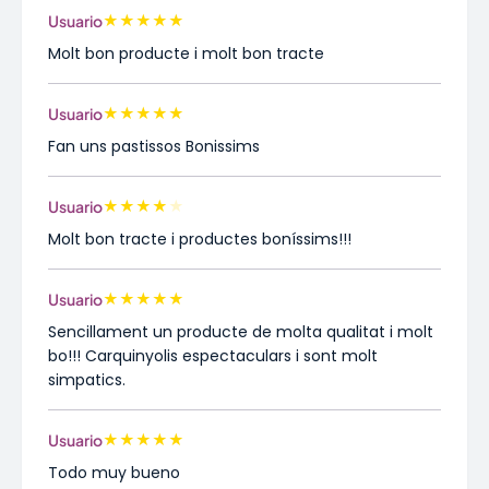
★
★
★
★
★
Usuario
Molt bon producte i molt bon tracte
★
★
★
★
★
Usuario
Fan uns pastissos Bonissims
★
★
★
★
★
Usuario
Molt bon tracte i productes boníssims!!!
★
★
★
★
★
Usuario
Sencillament un producte de molta qualitat i molt
bo!!! Carquinyolis espectaculars i sont molt
simpatics.
★
★
★
★
★
Usuario
Todo muy bueno