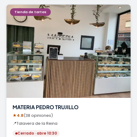
Tienda de tartas
MATERIA PEDRO TRUJILLO
★
4.8
(38 opiniones)
📍
Talavera de la Reina
Cerrado · abre 10:30