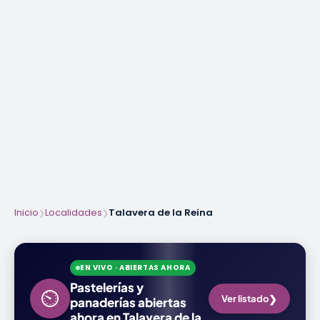
Inicio
Localidades
Talavera de la Reina
❯
❯
EN VIVO · ABIERTAS AHORA
Pastelerías y
⏲
❯
Ver listado
panaderías abiertas
ahora en Talavera de la