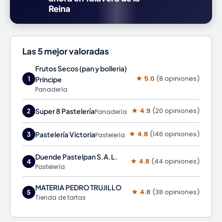
Reina
Las 5 mejor valoradas
Frutos Secos (pan y bolleria)
★ 5.0
(8 opiniones)
1
Principe
Panadería
★ 4.9
(20 opiniones)
Super 8 Pastelería
2
Panadería
★ 4.8
(146 opiniones)
Pastelería Victoria
3
Pastelería
Duende Pastelpan S.A.L.
★ 4.8
(44 opiniones)
4
Pastelería
MATERIA PEDRO TRUJILLO
★ 4.8
(38 opiniones)
5
Tienda de tartas