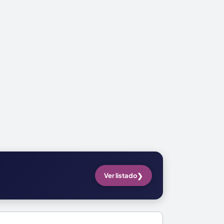
❯
Ver listado