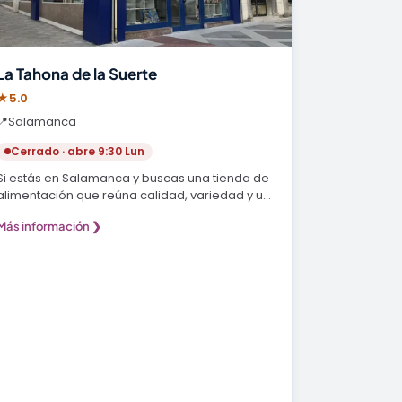
La Tahona de la Suerte
★
5.0
📍
Salamanca
Cerrado · abre 9:30 Lun
Si estás en Salamanca y buscas una tienda de
alimentación que reúna calidad, variedad y un
toque de…
Más información ❯