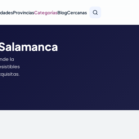
idades
Provincias
Categorías
Blog
Cercanas
n Salamanca
nde la
sistibles
quisitas.