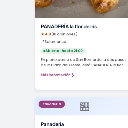
PANADERÍA la flor de iris
★
4.9
(10 opiniones)
📍
Salamanca
Abierto · hasta 21:00
En pleno barrio de San Bernardo, a dos pasos
de la Plaza del Oeste, está PANADERÍA la flor
de iris…
Más información ❯
🏪
Panadería
Panadería