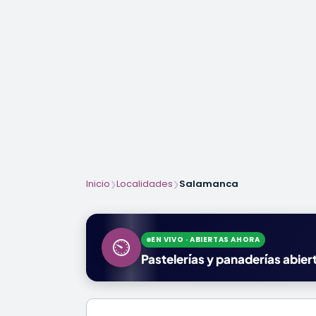
Inicio
Localidades
Salamanca
❯
❯
EN VIVO · ABIERTAS AHORA
⏲
Pastelerías y panaderías abie