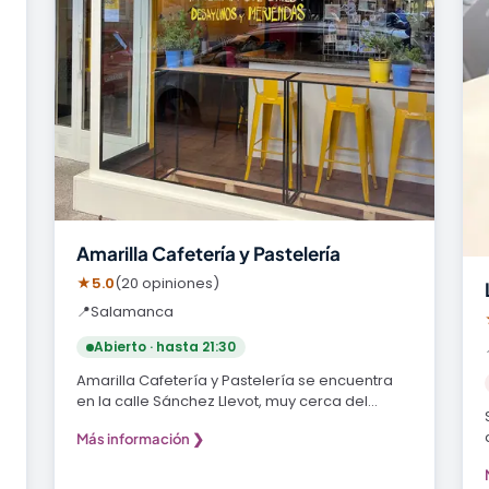
Amarilla Cafetería y Pastelería
★
5.0
(20 opiniones)
📍
Salamanca
Abierto · hasta 21:30
Amarilla Cafetería y Pastelería se encuentra
en la calle Sánchez Llevot, muy cerca del
popular…
Más información ❯