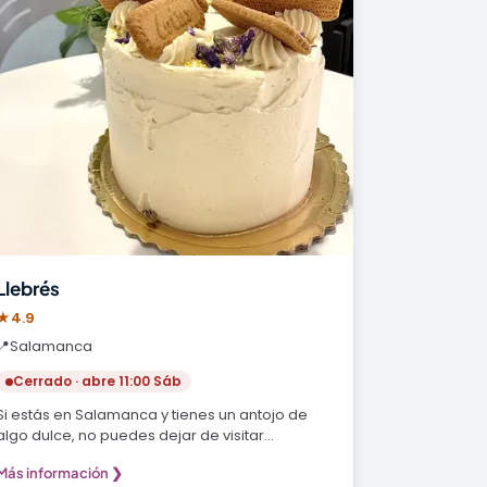
Llebrés
★
4.9
📍
Salamanca
Cerrado · abre 11:00 Sáb
Si estás en Salamanca y tienes un antojo de
algo dulce, no puedes dejar de visitar
Pastelería…
Más información ❯