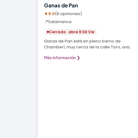
Ganas de Pan
★
5.0
(8 opiniones)
📍
Salamanca
Cerrado · abre 9:00 Vie
Ganas de Pan está en pleno barrio de
Chamberí, muy cerca de la calle Toro, una
zona que todos los…
Más información ❯