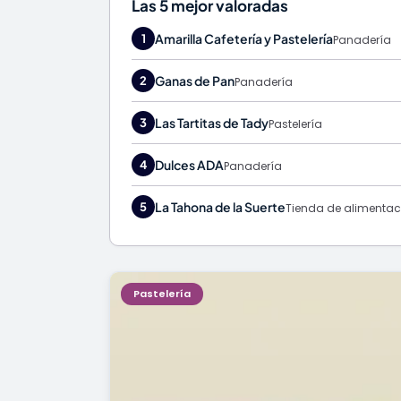
Las 5 mejor valoradas
Amarilla Cafetería y Pastelería
1
Panadería
Ganas de Pan
2
Panadería
Las Tartitas de Tady
3
Pastelería
Dulces ADA
4
Panadería
La Tahona de la Suerte
5
Tienda de alimentac
Pastelería